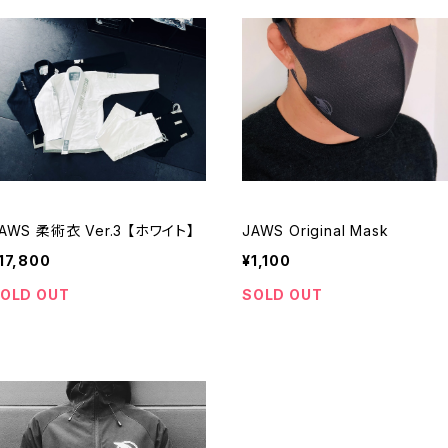
AWS 柔術衣 Ver.3 【ホワイト】
JAWS Original Mask
17,800
¥1,100
OLD OUT
SOLD OUT